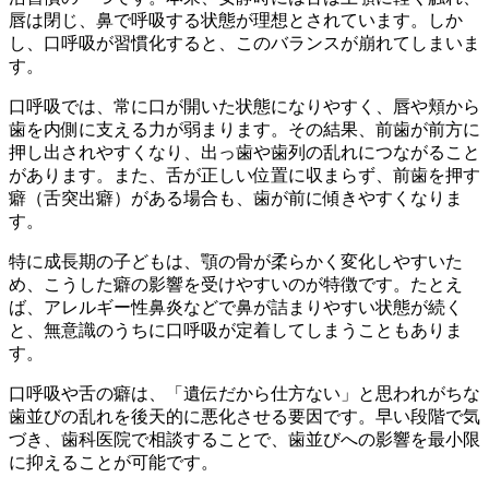
唇は閉じ、鼻で呼吸する状態が理想とされています。しか
し、口呼吸が習慣化すると、このバランスが崩れてしまいま
す。
口呼吸では、常に口が開いた状態になりやすく、唇や頬から
歯を内側に支える力が弱まります。その結果、前歯が前方に
押し出されやすくなり、出っ歯や歯列の乱れにつながること
があります。また、舌が正しい位置に収まらず、前歯を押す
癖（舌突出癖）がある場合も、歯が前に傾きやすくなりま
す。
特に成長期の子どもは、顎の骨が柔らかく変化しやすいた
め、こうした癖の影響を受けやすいのが特徴です。たとえ
ば、アレルギー性鼻炎などで鼻が詰まりやすい状態が続く
と、無意識のうちに口呼吸が定着してしまうこともありま
す。
口呼吸や舌の癖は、「遺伝だから仕方ない」と思われがちな
歯並びの乱れを後天的に悪化させる要因です。早い段階で気
づき、歯科医院で相談することで、歯並びへの影響を最小限
に抑えることが可能です。