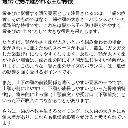
遺伝で受け継がれる主な特徴
歯並びに影響する遺伝要素として注目されるのは、「歯の位
置」そのものではなく、歯や顎の大きさ・バランスといった
構造的な特徴です。これらは親から子へ受け継がれやすく、
歯並びの“土台”として大きな役割を果たします。
たとえば、顎が小さく歯が大きいという組み合わせの場合、
歯がきれいに並ぶためのスペースが不足し、叢生（ガタガタ
した歯並び）になりやすくなります。反対に、顎が大きく歯
が小さい場合は、歯と歯の間にすき間が生じやすい傾向があ
ります。このような「顎と歯のサイズのバランス」は、遺伝
の影響を強く受けるポイントです。
また、上下の顎の前後関係も遺伝しやすい要素の一つです。
上顎が前に出やすい、下顎が成長しやすいといった骨格的特
徴は、将来的に出っ歯（上顎前突）や受け口（下顎前突）と
いった不正咬合につながることがあります。
さらに、歯の本数や生えるタイミング、永久歯の大きさにも
個人差があり、これらも遺伝的影響を受けると考えられてい
ます。