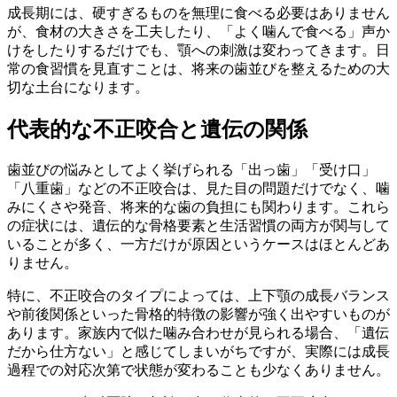
成長期には、硬すぎるものを無理に食べる必要はありません
が、食材の大きさを工夫したり、「よく噛んで食べる」声か
けをしたりするだけでも、顎への刺激は変わってきます。日
常の食習慣を見直すことは、将来の歯並びを整えるための大
切な土台になります。
代表的な不正咬合と遺伝の関係
歯並びの悩みとしてよく挙げられる「出っ歯」「受け口」
「八重歯」などの不正咬合は、見た目の問題だけでなく、噛
みにくさや発音、将来的な歯の負担にも関わります。これら
の症状には、遺伝的な骨格要素と生活習慣の両方が関与して
いることが多く、一方だけが原因というケースはほとんどあ
りません。
特に、不正咬合のタイプによっては、上下顎の成長バランス
や前後関係といった骨格的特徴の影響が強く出やすいものが
あります。家族内で似た噛み合わせが見られる場合、「遺伝
だから仕方ない」と感じてしまいがちですが、実際には成長
過程での対応次第で状態が変わることも少なくありません。