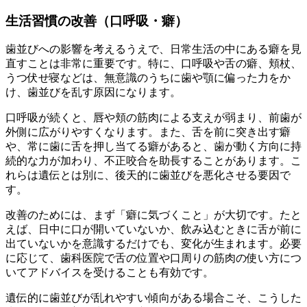
生活習慣の改善（口呼吸・癖）
歯並びへの影響を考えるうえで、日常生活の中にある癖を見
直すことは非常に重要です。特に、口呼吸や舌の癖、頬杖、
うつ伏せ寝などは、無意識のうちに歯や顎に偏った力をか
け、歯並びを乱す原因になります。
口呼吸が続くと、唇や頬の筋肉による支えが弱まり、前歯が
外側に広がりやすくなります。また、舌を前に突き出す癖
や、常に歯に舌を押し当てる癖があると、歯が動く方向に持
続的な力が加わり、不正咬合を助長することがあります。こ
れらは遺伝とは別に、後天的に歯並びを悪化させる要因で
す。
改善のためには、まず「癖に気づくこと」が大切です。たと
えば、日中に口が開いていないか、飲み込むときに舌が前に
出ていないかを意識するだけでも、変化が生まれます。必要
に応じて、歯科医院で舌の位置や口周りの筋肉の使い方につ
いてアドバイスを受けることも有効です。
遺伝的に歯並びが乱れやすい傾向がある場合こそ、こうした