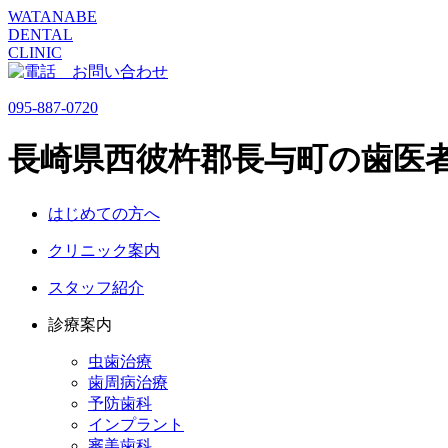
WATANABE
DENTAL
CLINIC
095-887-0720
長崎県西彼杵郡長与町の歯医
はじめての方へ
クリニック案内
スタッフ紹介
診療案内
虫歯治療
歯周病治療
予防歯科
インプラント
審美歯科