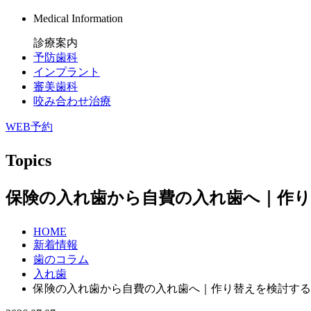
Medical Information
診療案内
予防歯科
インプラント
審美歯科
咬み合わせ治療
WEB予約
Topics
保険の入れ歯から自費の入れ歯へ｜作
HOME
新着情報
歯のコラム
入れ歯
保険の入れ歯から自費の入れ歯へ｜作り替えを検討する