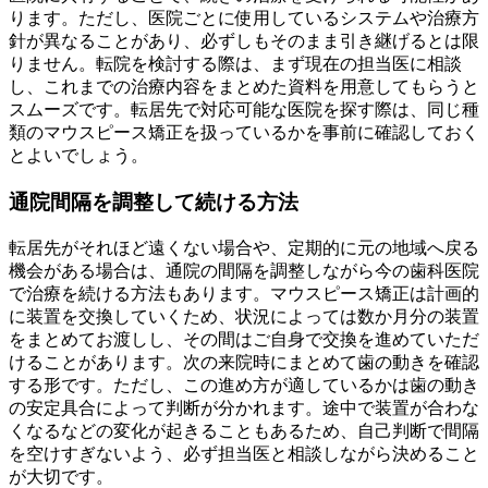
ります。ただし、医院ごとに使用しているシステムや治療方
針が異なることがあり、必ずしもそのまま引き継げるとは限
りません。転院を検討する際は、まず現在の担当医に相談
し、これまでの治療内容をまとめた資料を用意してもらうと
スムーズです。転居先で対応可能な医院を探す際は、同じ種
類のマウスピース矯正を扱っているかを事前に確認しておく
とよいでしょう。
通院間隔を調整して続ける方法
転居先がそれほど遠くない場合や、定期的に元の地域へ戻る
機会がある場合は、通院の間隔を調整しながら今の歯科医院
で治療を続ける方法もあります。マウスピース矯正は計画的
に装置を交換していくため、状況によっては数か月分の装置
をまとめてお渡しし、その間はご自身で交換を進めていただ
けることがあります。次の来院時にまとめて歯の動きを確認
する形です。ただし、この進め方が適しているかは歯の動き
の安定具合によって判断が分かれます。途中で装置が合わな
くなるなどの変化が起きることもあるため、自己判断で間隔
を空けすぎないよう、必ず担当医と相談しながら決めること
が大切です。