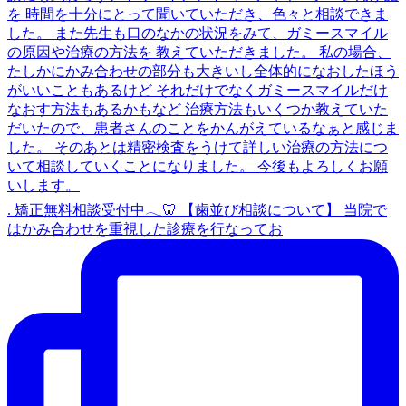
. 矯正無料相談受付中𓂃🦷 【歯並び相談について】 当院で
はかみ合わせを重視した診療を行なってお