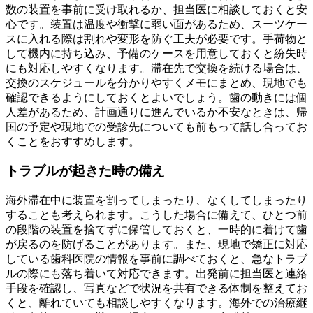
数の装置を事前に受け取れるか、担当医に相談しておくと安
心です。装置は温度や衝撃に弱い面があるため、スーツケー
スに入れる際は割れや変形を防ぐ工夫が必要です。手荷物と
して機内に持ち込み、予備のケースを用意しておくと紛失時
にも対応しやすくなります。滞在先で交換を続ける場合は、
交換のスケジュールを分かりやすくメモにまとめ、現地でも
確認できるようにしておくとよいでしょう。歯の動きには個
人差があるため、計画通りに進んでいるか不安なときは、帰
国の予定や現地での受診先についても前もって話し合ってお
くことをおすすめします。
トラブルが起きた時の備え
海外滞在中に装置を割ってしまったり、なくしてしまったり
することも考えられます。こうした場合に備えて、ひとつ前
の段階の装置を捨てずに保管しておくと、一時的に着けて歯
が戻るのを防げることがあります。また、現地で矯正に対応
している歯科医院の情報を事前に調べておくと、急なトラブ
ルの際にも落ち着いて対応できます。出発前に担当医と連絡
手段を確認し、写真などで状況を共有できる体制を整えてお
くと、離れていても相談しやすくなります。海外での治療継