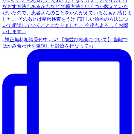
. 矯正無料相談受付中𓂃🦷 【歯並び相談について】 当院で
はかみ合わせを重視した診療を行なってお