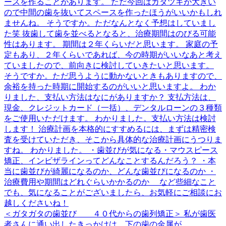
＜ガタガタの歯並び ４０代からの歯列矯正＞ 私が歯医
者さんに通い出したきっかけは、下の歯の金属が