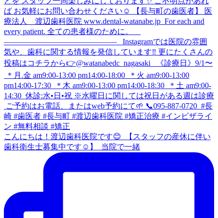
こんにちは！渡辺歯科医院です😊 ⁡ 【スタッフの産休に伴い
歯科衛生士募集中です☺️】 ⁡ 当院で一緒