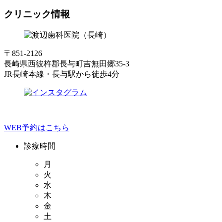
クリニック情報
〒851-2126
長崎県西彼杵郡長与町吉無田郷35-3
JR長崎本線・長与駅から徒歩4分
WEB予約はこちら
診療時間
月
火
水
木
金
土