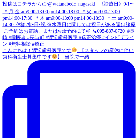
こんにちは！渡辺歯科医院です
⁡ 【スタッフの産休に伴い
歯科衛生士募集中です
】 ⁡ 当院で一緒