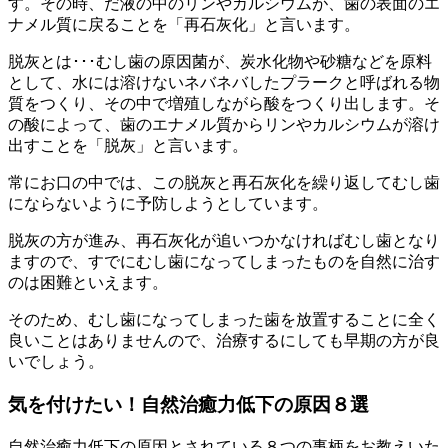
す。その時、だ液の中のリンやカルシウムが、歯の表面のエ
ナメル質に戻ることを「再石灰化」と言います。
脱灰とは･･･むし歯の原因菌が、炭水化物や砂糖などを原料
として、水には溶けないネバネバしたプラークと呼ばれる物
質をつくり、その中で増殖しながら酸をつくり出します。そ
の酸によって、歯のエナメル質からリンやカルシウムが溶け
出すことを「脱灰」と言います。
常にお口の中では、この脱灰と再石灰化を繰り返してむし歯
にならないように予防しようとしています。
脱灰の方が進み、再石灰化が追いつかなければむし歯となり
ますので、すでにむし歯になってしまったものを自然に治す
のは困難といえます。
そのため、むし歯になってしまった歯を放置することに全く
良いことはありませんので、治療するにしても早期の方が良
いでしょう。
気を付けたい！自然治癒力低下の原因８選
自然治癒力低下の原因とされている８つの事柄をお教えいた