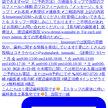
こんにちは！渡辺歯科医院です
⁡ 【スタッフの産休に伴い
歯科衛生士募集中です
】 ⁡ 当院で一緒