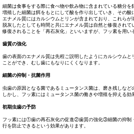
細菌は食事をする際に食べ物や飲み物に含まれている糖分を
増殖した細菌は餌をもとにして酸を作り出していき、その酸
エナメル質にはカルシウムとリンが含まれており、これらが
脱灰したとしても時間と共にエナメル質は自然と修復されて
修復されることを「再石灰化」といいますが、フッ素を用い
歯質の強化
歯の表面のエナメル質は先程ご説明したようにカルシウムと
ことができ、むし歯にもなりにくくなります。
細菌の抑制・抗菌作用
虫歯の原因となる菌であるミュータンス菌は、磨き残しなど
しかし、フッ素にはミュータンス菌の働きや増殖を抑える効
初期虫歯の予防
フッ素には①歯の再石灰化の促進②歯質の強化③細菌の抑制
行を防止できるという効果があります。