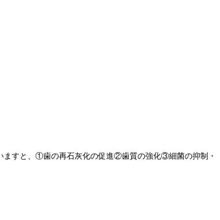
いますと、①歯の再石灰化の促進②歯質の強化③細菌の抑制・