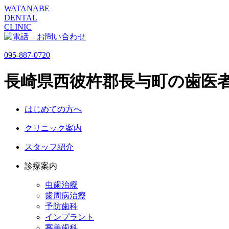
WATANABE
DENTAL
CLINIC
095-887-0720
長崎県西彼杵郡長与町の歯医
はじめての方へ
クリニック案内
スタッフ紹介
診療案内
虫歯治療
歯周病治療
予防歯科
インプラント
審美歯科